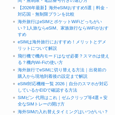
間・無制限・電話番号付きの選び方
【2026年最新】海外eSIMおすすめ5選｜料金・
対応国・無制限プランを比較
海外旅行はeSIMとポケットWiFiどっちがい
い？1人旅ならeSIM、家族旅行ならWiFiがおす
すめ
eSIMは海外旅行におすすめ！メリットとデメ
リットについて解説
飛行機で機内モードはなぜ必要？スマホは使え
る？機内Wi-Fiの使い方
海外旅行でeSIMに切り替える方法｜出発前の
購入から現地到着後の設定まで解説
eSIM対応機種一覧 2026｜自分のスマホが対応
しているかEIDで確認する方法
SIMピン 代用はこれ｜ゼムクリップ等4選＋安
全なSIMトレーの開け方
海外SIMの入れ替えタイミングはいつがいい？