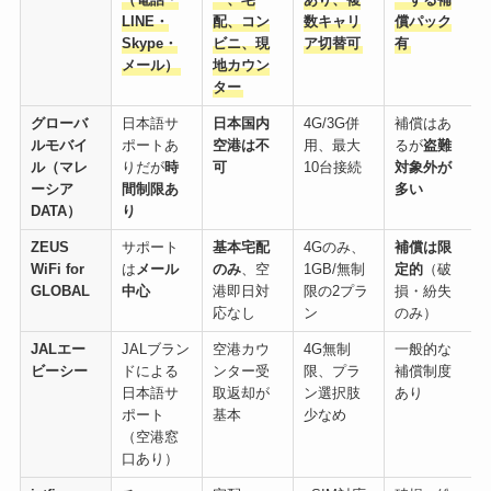
LINE・
配、コン
数キャリ
償パック
Skype・
ビニ、現
ア切替可
有
メール）
地カウン
ター
グローバ
日本語サ
日本国内
4G/3G併
補償はあ
ルモバイ
ポートあ
空港は不
用、最大
るが
盗難
ル（マレ
りだが
時
可
10台接続
対象外が
ーシア
間制限あ
多い
DATA）
り
ZEUS
サポート
基本宅配
4Gのみ、
補償は限
WiFi for
は
メール
のみ
、空
1GB/無制
定的
（破
GLOBAL
中心
港即日対
限の2プラ
損・紛失
応なし
ン
のみ）
JALエー
JALブラン
空港カウ
4G無制
一般的な
ビーシー
ドによる
ンター受
限、プラ
補償制度
日本語サ
取返却が
ン選択肢
あり
ポート
基本
少なめ
（空港窓
口あり）