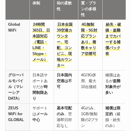
体制
却の柔軟
質・プラ
性
ンの多様
性
Global
24時間
日本全国
4G無制
紛失・破
WiFi
365日、日
39空港カ
限・5G対
損・盗難
本語対応
ウンタ
応プラン
までカバ
（電話・
ー、宅
あり、複
ーする補
LINE・
配、コン
数キャリ
償パック
Skype・
ビニ、現
ア切替可
有
メール）
地カウン
ター
グローバ
日本語サ
日本国内
4G/3G併
補償はあ
ルモバイ
ポートあ
空港は不
用、最大
るが
盗難
ル（マレ
りだが
時
可
10台接続
対象外が
ーシア
間制限あ
多い
DATA）
り
ZEUS
サポート
基本宅配
4Gのみ、
補償は限
WiFi for
は
メール
のみ
、空
1GB/無制
定的
（破
GLOBAL
中心
港即日対
限の2プラ
損・紛失
応なし
ン
のみ）