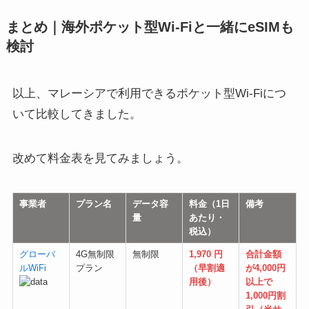
まとめ｜海外ポケット型Wi-Fiと一緒にeSIMも
検討
以上、マレーシアで利用できるポケット型Wi-Fiにつ
いて比較してきました。
改めて料金表を見てみましょう。
事業者
プラン名
データ容
料金（1日
備考
量
あたり・
税込）
グローバ
4G無制限
無制限
1,970 円
合計金額
ルWiFi
プラン
（早割適
が4,000円
用後）
以上で
1,000円割