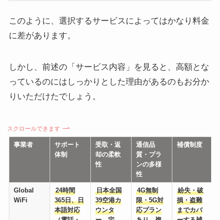
このように、選択するサービスによってはかなり料金
に差があります。
しかし、前述の「サービス内容」を見ると、高額とな
っているのにはしっかりとした理由があるのもお分か
りいただけたでしょう。
スクロールできます
事業者
サポート
受取・返
通信品
補償制度
体制
却の柔軟
質・プラ
性
ンの多様
性
Global
24時間
日本全国
4G無制
紛失・破
WiFi
365日、日
39空港カ
限・5G対
損・盗難
本語対応
ウンタ
応プラン
までカバ
（電話・
ー、宅
あり、複
ーする補