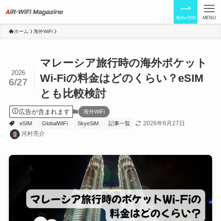
海外eSIM
MENU
ホーム
海外WiFi
マレーシア旅行時の海外ポケット
2026
Wi-Fiの料金はどのくらい？eSIM
6/27
とも比較検討
広告が含まれます
海外WiFi
2026年6月27日
eSIM
GlobalWiFi
SkyeSiM
記事一覧
河村亮介