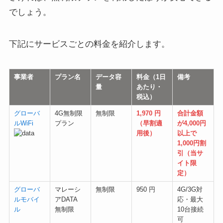
でしょう。
下記にサービスごとの料金を紹介します。
事業者
プラン名
データ容
料金（1日
備考
量
あたり・
税込）
グローバ
4G無制限
無制限
1,970 円
合計金額
ルWiFi
プラン
（早割適
が4,000円
用後）
以上で
1,000円割
引（当サ
イト限
定）
グローバ
マレーシ
無制限
950 円
4G/3G対
ルモバイ
アDATA
応・最大
ル
無制限
10台接続
可