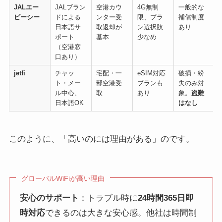
JALエー
JALブラン
空港カウ
4G無制
一般的な
ビーシー
ドによる
ンター受
限、プラ
補償制度
日本語サ
取返却が
ン選択肢
あり
ポート
基本
少なめ
（空港窓
口あり）
jetfi
チャッ
宅配・一
eSIM対応
破損・紛
ト・メー
部空港受
プランも
失のみ対
ル中心、
取
あり
象。
盗難
日本語OK
はなし
このように、「高いのには理由がある」のです。
グローバルWiFiが高い理由
安心のサポート
：トラブル時に
24時間365日即
時対応
できるのは大きな安心感。他社は時間制