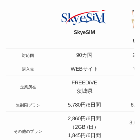
SkyeSiM
Wo
90カ国
2
対応国
WEBサイト
W
購入先
FREEDiVE
企業所在
茨城県
5,780円/6日間
6,
無制限プラン
2,860円/6日間
3,6
（2GB /日）
（1
その他のプラン
1,845円/6日間