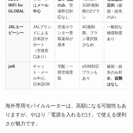
WiFi for
は
メール
のみ
、空
1GB/無制
定的
（破
GLOBAL
中心
港即日対
限の2プラ
損・紛失
応なし
ン
のみ）
JALエー
JALブラン
空港カウ
4G無制
一般的な
ビーシー
ドによる
ンター受
限、プラ
補償制度
日本語サ
取返却が
ン選択肢
あり
ポート
基本
少なめ
（空港窓
口あり）
jetfi
チャッ
宅配・一
eSIM対応
破損・紛
ト・メー
部空港受
プランも
失のみ対
ル中心、
取
あり
象。
盗難
日本語OK
はなし
海外専用モバイルルーターは、高額になる可能性もあ
りますが、やはり「電源を入れるだけ」で使える便利
さが魅力です。