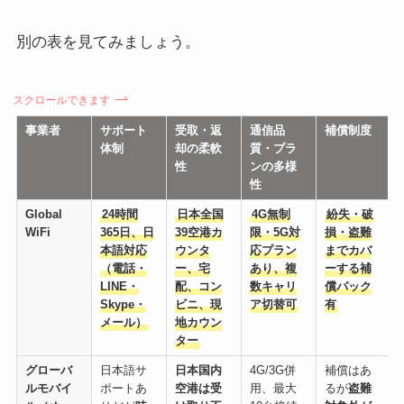
別の表を見てみましょう。
スクロールできます
事業者
サポート
受取・返
通信品
補償制度
体制
却の柔軟
質・プラ
性
ンの多様
性
Global
24時間
日本全国
4G無制
紛失・破
WiFi
365日、日
39空港カ
限・5G対
損・盗難
本語対応
ウンタ
応プラン
までカバ
（電話・
ー、宅
あり、複
ーする補
LINE・
配、コン
数キャリ
償パック
Skype・
ビニ、現
ア切替可
有
メール）
地カウン
ター
グローバ
日本語サ
日本国内
4G/3G併
補償はあ
ルモバイ
ポートあ
空港は受
用、最大
るが
盗難