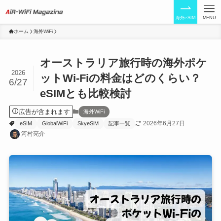
海外eSIM
MENU
ホーム
海外WiFi
オーストラリア旅行時の海外ポケ
2026
ットWi-Fiの料金はどのくらい？
6/27
eSIMとも比較検討
広告が含まれます
海外WiFi
2026年6月27日
eSIM
GlobalWiFi
SkyeSiM
記事一覧
河村亮介