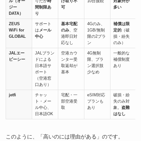
ル（オー
りだが
時
け取り不
10台接続
対象外が
ジー
間制限あ
可
多い
DATA）
り
ZEUS
サポート
基本宅配
4Gのみ、
補償は限
WiFi for
は
メール
のみ
、空
1GB/無制
定的
（破
GLOBAL
中心
港即日対
限の2プラ
損・紛失
応なし
ン
のみ）
JALエー
JALブラン
空港カウ
4G無制
一般的な
ビーシー
ドによる
ンター受
限、プラ
補償制度
日本語サ
取返却が
ン選択肢
あり
ポート
基本
少なめ
（空港窓
口あり）
jetfi
チャッ
宅配・一
eSIM対応
破損・紛
ト・メー
部空港受
プランも
失のみ対
ル中心、
取
あり
象。
盗難
日本語OK
はなし
このように、「高いのには理由がある」のです。