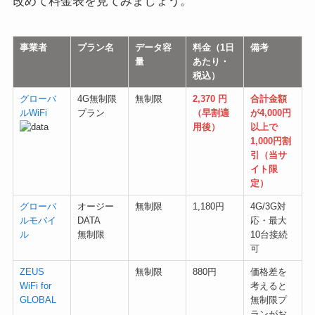
改めて料金表を見てみましょう。
事業者
プラン名
データ容
料金（1日
備考
量
あたり・
税込）
グローバ
4G無制限
無制限
2,370 円
合計金額
ルWiFi
プラン
（早割適
が4,000円
用後）
以上で
1,000円割
引（当サ
イト限
定）
グローバ
オージー
無制限
1,180円
4G/3G対
ルモバイ
DATA
応・最大
ル
無制限
10台接続
可
ZEUS
無制限
880円
価格差を
WiFi for
考えると
GLOBAL
無制限プ
ランがお