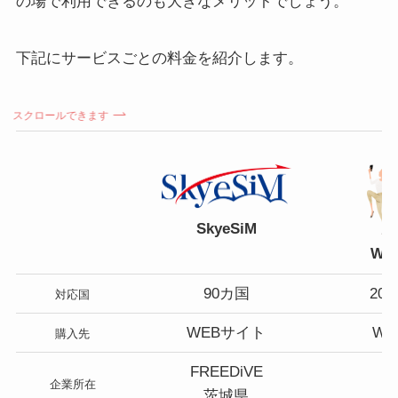
の場で利用できるのも大きなメリットでしょう。
下記にサービスごとの料金を紹介します。
スクロールできます
SkyeSiM
Wor
90カ国
20
対応国
WEBサイト
W
購入先
FREEDiVE
企業所在
茨城県