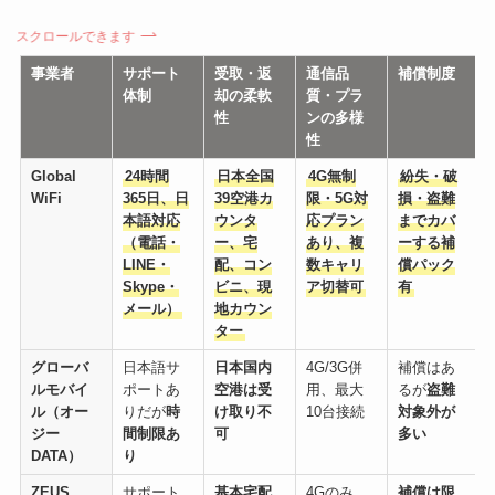
スクロールできます
事業者
サポート
受取・返
通信品
補償制度
体制
却の柔軟
質・プラ
性
ンの多様
性
Global
24時間
日本全国
4G無制
紛失・破
WiFi
365日、日
39空港カ
限・5G対
損・盗難
本語対応
ウンタ
応プラン
までカバ
（電話・
ー、宅
あり、複
ーする補
LINE・
配、コン
数キャリ
償パック
Skype・
ビニ、現
ア切替可
有
メール）
地カウン
ター
グローバ
日本語サ
日本国内
4G/3G併
補償はあ
ルモバイ
ポートあ
空港は受
用、最大
るが
盗難
ル（オー
りだが
時
け取り不
10台接続
対象外が
ジー
間制限あ
可
多い
DATA）
り
ZEUS
サポート
基本宅配
4Gのみ、
補償は限