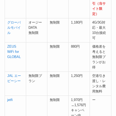
引（当サ
イト限
定）
グローバ
オージー
無制限
1,180円
4G/3G対
ルモバイ
DATA
応・最大
ル
無制限
10台接続
可
ZEUS
無制限
880円
価格差を
WiFi for
考えると
GLOBAL
無制限プ
ランがお
得
JAL エー
無制限プ
無制限
1,250円
空港引き
ビーシー
ラン
渡し・レ
ンタル費
用無料
jetfi
無制限
1,970円
ー
→1,576円
キャンペ
ーン中