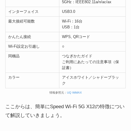
5GHz：IEEE802.11a/n/ac/ax
インターフェイス
USB3.0
最大接続可能数
Wi-Fi：16台
USB：1台
かんたん接続
WPS, QRコード
Wi-Fi設定お引越し
○
同梱品
つなぎかたガイド
ご利用にあたっての注意事項（保
証書）
カラー
アイスホワイト／シャドーブラッ
ク
情報参照元：
UQ WiMAX
ここからは、簡単にSpeed Wi-Fi 5G X12の特徴につい
て解説していきましょう。