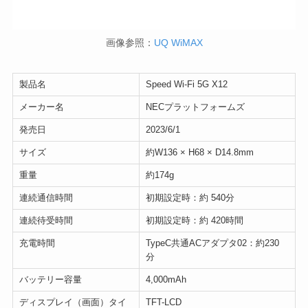
画像参照：
UQ WiMAX
製品名
Speed Wi-Fi 5G X12
メーカー名
NECプラットフォームズ
発売日
2023/6/1
サイズ
約W136 × H68 × D14.8mm
重量
約174g
連続通信時間
初期設定時：約 540分
連続待受時間
初期設定時：約 420時間
充電時間
TypeC共通ACアダプタ02：約230
分
バッテリー容量
4,000mAh
ディスプレイ（画面）タイ
TFT-LCD