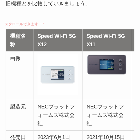
旧機種とを比較していきましょう。
スクロールできます
機種名
Speed Wi-Fi 5G
Speed Wi-Fi 5G
G
称
X12
X11
i
画像
製造元
NECプラットフ
NECプラットフ
ォームズ株式会
ォームズ株式会
社
社
発売日
2023年6月1日
2021年10月15日
2