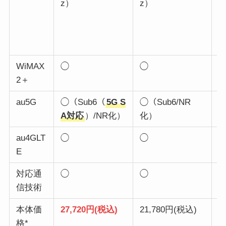
z）
z）
z
I
b
z
WiMAX
◯
◯
2＋
au5G
◯（Sub6（
5G S
◯（Sub6/NR
A対応
）/NR化）
化）
au4GLT
◯
◯
E
対応通
◯
◯
信技術
本体価
27,720円(税込)
21,780円(税込)
2
格*