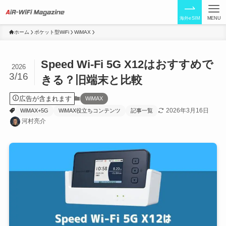
海外eSIM
MENU
ホーム
ポケット型WiFi
WiMAX
Speed Wi-Fi 5G X12はおすすめで
2026
3/16
きる？旧端末と比較
広告が含まれます
WiMAX
2026年3月16日
WiMAX+5G
WiMAX役立ちコンテンツ
記事一覧
河村亮介