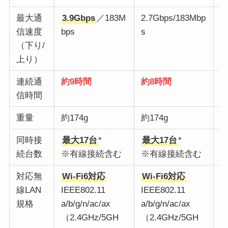
最大通
3.9Gbps
／183M
2.7Gbps/183Mbp
2
信速度
bps
s
p
（下り/
上り）
連続通
約9時間
約8時間
信時間
重量
約174g
約174g
約
同時接
最大17台
*
最大17台
*
最
続台数
※有線接続含む
※有線接続含む
対応無
Wi-Fi6対応
Wi-Fi6対応
W
線LAN
IEEE802.11
IEEE802.11
H
規格
a/b/g/n/ac/ax
a/b/g/n/ac/ax
I
（2.4GHz/5GH
（2.4GHz/5GH
a