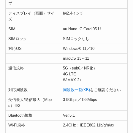
プ
ディスプレイ（画面）サイ
約2.4インチ
ズ
SIM
au Nano IC Card 05 U
SIMロック
SIMロックなし
対応OS
Windows® 11／10
macOS 13～11
通信規格
5G（sub6／NR化）
4G LTE
WiMAX 2+
対応周波数
周波数一覧(KB)
をご確認ください
受信最大/送信最大（Mbp
3.9Gbps／183Mbps
s）※2
Bluetooth規格
Ver.5.1
Wi-Fi規格
2.4GHz：IEEE802.11b/g/n/ax