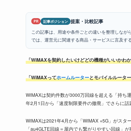
提案・比較記事
記事ポジション
PR
この記事は、用途や条件ごとの違いを整理しなが
では、運営元に関連する商品・サービスに言及す
「WiMAXを契約したいけどどの機種がいいかわ
「WiMAXって
ホームルーター
とモバイルルータ
WiMAXは契約件数が3000万回線を超える「持ち
年2月1日から「速度制限要件の撤廃」でさらに話
WiMAXは2021年4月から「WiMAX +5G」
「au4GLTE回線＝屋内でも繋がりやすい回線