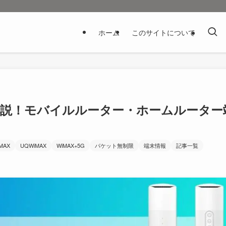
ホーム
このサイトについて
解説！モバイルルーター・ホームルーター
iMAX
UQWiMAX
WiMAX+5G
パケット無制限
端末情報
記事一覧