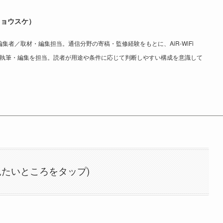
リョウスケ）
ine 外部編集者／取材・編集担当。通信分野の寄稿・監修経験をもとに、AiR-WiFi
取材・執筆・編集を担当。読者が用途や条件に応じて判断しやすい構成を意識して
。
見たいところをタップ)