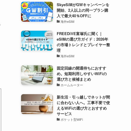
SkyeSiMがGWキャンペーンを
開始、2人以上の同一プラン購
入で最大40％OFFに
海外eSIM
べ
FREEDiVE富塚氏に聞く｜
eSIMの選び方ガイド：2026年
の市場トレンドとプレイヤー整
理
海外eSIM
固定回線の開通待ちにおすす
め。短期利用しやすいWiFiの
選び方と候補まとめ
ホームルーター
新生活・引っ越しでネットが間
に合わない人へ。工事不要で使
えるWiFiの選び方とおすすめ
サービス
ポケット型WiFi