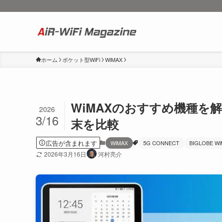
ホーム
ポケット型WiFi
WiMAX
WiMAXのおすすめ機種を
2026
3/16
末を比較
広告が含まれます
WiMAX
5G CONNECT
BIGLOBE W
2026年3月16日
河村亮介