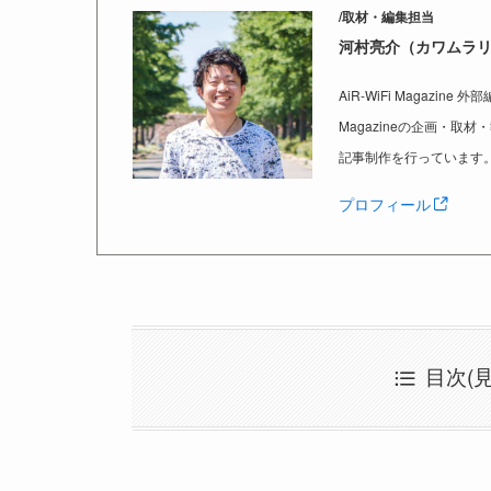
/取材・編集担当
河村亮介（カワムラ
AiR-WiFi Magaz
Magazineの企画・
記事制作を行っています
プロフィール
目次(