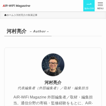
海外eSIM
MENU
ホーム
河村亮介の執筆記事
河村亮介
– Author –
河村亮介
代表編集者（外部編集者）／取材・編集担当
AiR-WiFi Magazine 外部編集者／取材・編集担
当。通信分野の寄稿・監修経験をもとに、AiR-