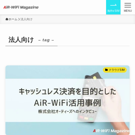
海外eSIM
MENU
ホーム
法人向け
法人向け
– tag –
クラウドSIM