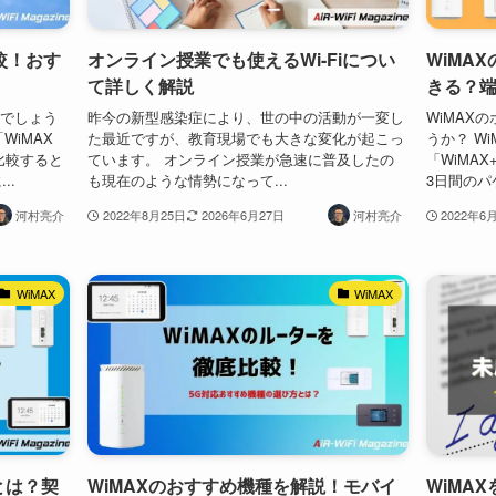
比較！おす
オンライン授業でも使えるWi-Fiについ
WiMA
て詳しく解説
きる？
しでしょう
昨今の新型感染症により、世の中の活動が一変し
WiMAX
WiMAX
た最近ですが、教育現場でも大きな変化が起こっ
うか？ Wi
と比較すると
ています。 オンライン授業が急速に普及したの
「WiMA
..
も現在のような情勢になって...
3日間のパ
河村亮介
2022年8月25日
2026年6月27日
河村亮介
2022年6
WiMAX
WiMAX
とは？契
WiMAXのおすすめ機種を解説！モバイ
WiMA