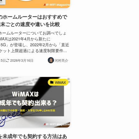
Xのホームルーターはおすすめで
端末ごとの速度や違いを比較
のホームルーターについてお調べでしょ
MAXは2021年4月から新たに
X+5G」が登場し、2022年2月から「直近
ケット上限超過による速度制限要件...
月5日
2026年3月16日
河村亮介
WiMAX
Xを未成年でも契約する方法はあ