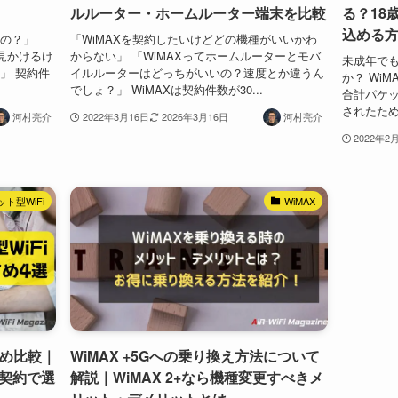
ルルーター・ホームルーター端末を比較
る？18
込める
なの？」
「WiMAXを契約したいけどどの機種がいいかわ
見かけるけ
からない」 「WiMAXってホームルーターとモバ
未成年でも
」 契約件
イルルーターはどっちがいいの？速度とか違うん
か？ WiM
でしょ？」 WiMAXは契約件数が30...
合計パケ
されたため
河村亮介
2022年3月16日
2026年3月16日
河村亮介
2022年2
ト型WiFi
WiMAX
すめ比較｜
WiMAX +5Gへの乗り換え方法について
契約で選
解説｜WiMAX 2+なら機種変更すべきメ