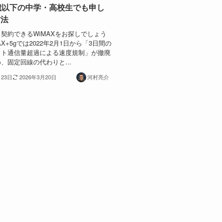
歳以下の中学・高校生でも申し
方法
契約できるWiMAXをお探しでしょう
AX+5gでは2022年2月1日から「3日間の
ット通信量超過による速度規制」が撤廃
、固定回線の代わりと...
月23日
2026年3月20日
河村亮介