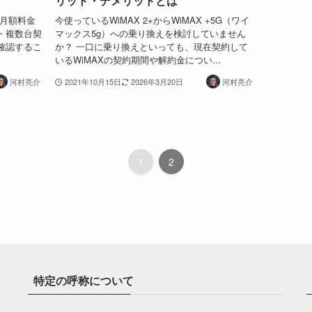
リット・デメリットとは
、月額料金
今使っているWiMAX 2+からWiMAX +5G（ワイ
・複数台契
マックス5g）への乗り換えを検討していません
確認するこ
か？ 一口に乗り換えといっても、現在契約して
いるWiMAXの契約期間や解約金につい...
河村亮介
2021年10月15日
2026年3月20日
河村亮介
1
2
特定の呼称について