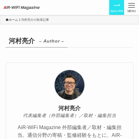
海外eSIM
MENU
ホーム
河村亮介の執筆記事
河村亮介
– Author –
河村亮介
代表編集者（外部編集者）／取材・編集担当
AiR-WiFi Magazine 外部編集者／取材・編集担
当。通信分野の寄稿・監修経験をもとに、AiR-