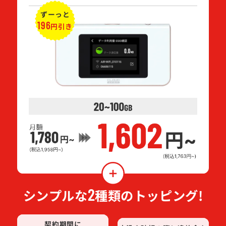
ずーっと
196
円引き
2
シンプルな
種類のトッピング!
契約期間に