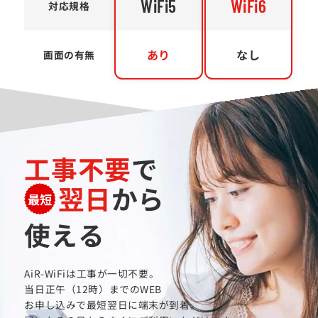
WiFi5
WiFi6
対応規格
あり
なし
画面の有無
工事不要
で
翌日
から
最短
使える
AiR-WiFiは工事が一切不要。
当日正午（12時）までのWEB
お申し込みで最短翌日に端末が到着。