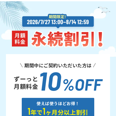
期間中にご契約
いただいた方は
10
ずーっと
%OFF
月額料金
使えば使うほどお得！
1
1
年で
ヶ月分以上割引