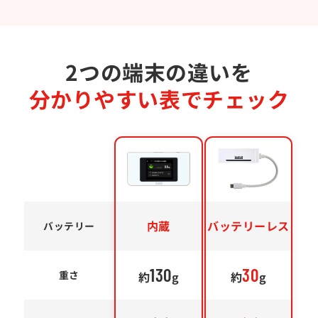
2つの端末の違いを
分かりやすい表でチェック
内蔵
バッテリーレス
バッテリー
130
30
重さ
約
g
約
g