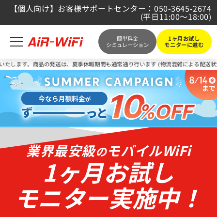
【個人向け】お客様サポートセンター：050-3645-2674
(平日11:00～18:00)
簡単料金
1ヶ月お試し
シミュレーション
モニターに進む
。商品の発送は、夏季休暇期間も通常通り行います (物流混雑による配送状況は配送各社の
業界最安級
モバイルWiFi
の
1ヶ月お試し
モニター実施中！