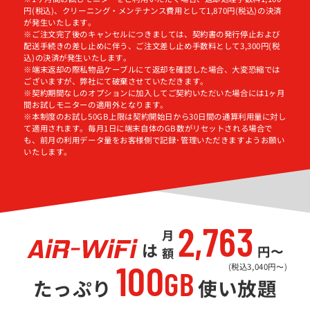
円(税込)、クリーニング・メンテナンス費用として1,870円(税込)の決済
が発生いたします。
※ご注文完了後のキャンセルにつきましては、契約書の発行停止および
配送手続きの差し止めに伴う、ご注文差し止め手数料として3,300円(税
込)の決済が発生いたします。
※端末返却の際私物品ケーブルにて返却を確認した場合、大変恐縮では
ございますが、弊社にて破棄させていただきます。
※契約期間なしのオプションに加入してご契約いただいた場合には1ヶ月
間お試しモニターの適用外となります。
※本制度のお試し50GB上限は契約開始日から30日間の通算利用量に対し
て適用されます。毎月1日に端末自体のGB数がリセットされる場合で
も、前月の利用データ量をお客様側で記録･管理いただきますようお願い
いたします。
2,763
月額
は
円〜
100
(税込3,040円〜)
GB
たっぷり
使い放題