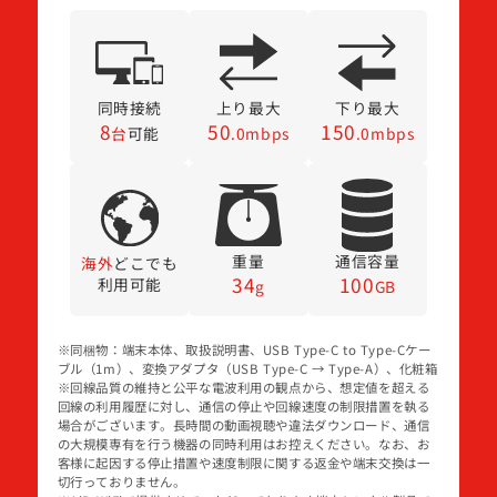
同時接続
上り最大
下り最大
8
50
150
台
可能
.0mbps
.0mbps
重量
通信容量
海外
どこでも
34
100
利用可能
g
GB
※同梱物：端末本体、取扱説明書、USB Type-C to Type-Cケー
ブル（1m）、変換アダプタ（USB Type-C → Type-A）、化粧箱
※回線品質の維持と公平な電波利用の観点から、想定値を超える
回線の利用履歴に対し、通信の停止や回線速度の制限措置を執る
場合がございます。長時間の動画視聴や違法ダウンロード、通信
の大規模専有を行う機器の同時利用はお控えください。なお、お
客様に起因する停止措置や速度制限に関する返金や端末交換は一
切行っておりません。