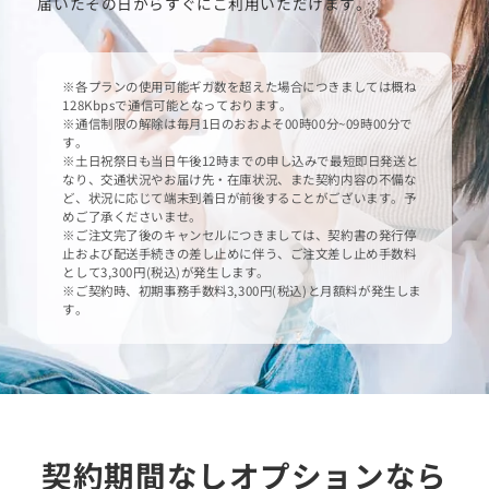
届いたその日からすぐにご利用いただけます。
※各プランの使用可能ギガ数を超えた場合につきましては概ね
128Kbpsで通信可能となっております。
※通信制限の解除は毎月1日のおおよそ00時00分~09時00分で
す。
※土日祝祭日も当日午後12時までの申し込みで最短即日発送と
なり、交通状況やお届け先・在庫状況、また契約内容の不備な
ど、状況に応じて端末到着日が前後することがございます。予
めご了承くださいませ。
※ご注文完了後のキャンセルにつきましては、契約書の発行停
止および配送手続きの差し止めに伴う、ご注文差し止め手数料
として3,300円(税込)が発生します。
※ご契約時、初期事務手数料3,300円(税込)と月額料が発生しま
す。
契約期間なしオプションなら